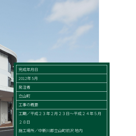
完成年月日
2012年 5月
発注者
立山町
工事の概要
工期／平成２３年２月２３日～平成２４年５月
２８日
施工場所／中新川郡立山町前沢 地内